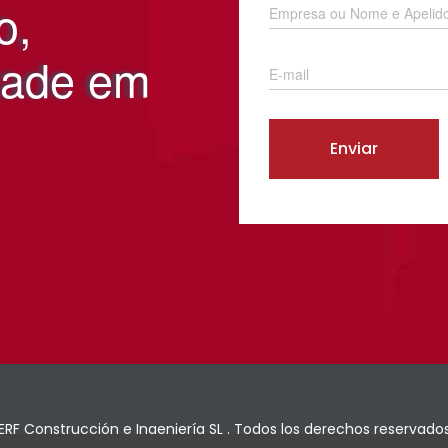
o,
dade em
RF Construcción e Ingeniería SL . Todos los derechos reservados